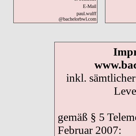
E-Mail
p
au
l.w
u
l
f
f
@bachelorbwl.com
Impr
www.bac
inkl. sämtliche
Leve
gemäß § 5 Telem
Februar 2007: