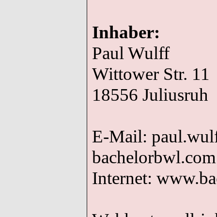
Inhaber:
Paul Wulff
Wittower
Str. 11
18
556 Jul
iusruh
E-Mail: pa
u
l.w
ul
bachelorbwl.com
Internet: www.b